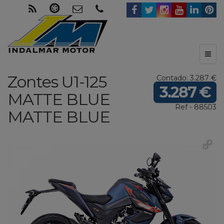
Toggl
naviga
Zontes
U1-125
Contado: 3.287 €
3.287 €
MATTE BLUE
Ref - 88503
MATTE BLUE