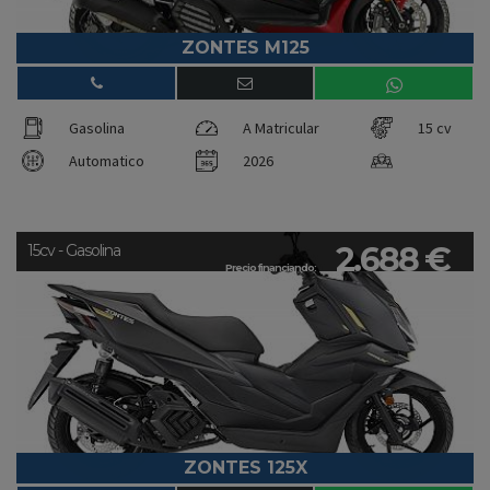
ZONTES M125
Gasolina
A Matricular
15 cv
Automatico
2026
2.688 €
15cv - Gasolina
Precio financiando:
ZONTES 125X