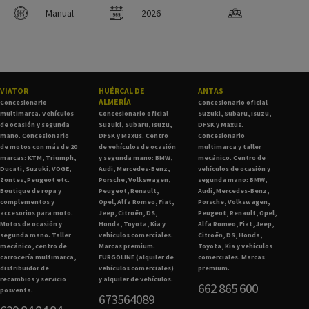
Manual
2026
VIATOR
HUÉRCAL DE
ANTAS
ALMERÍA
Concesionario
Concesionario oficial
multimarca. Vehículos
Concesionario oficial
Suzuki, Subaru, Isuzu,
de ocasión y segunda
Suzuki, Subaru, Isuzu,
DFSK y Maxus.
mano. Concesionario
DFSK y Maxus. Centro
Concesionario
de motos con más de 20
de vehículos de ocasión
multimarca y taller
marcas: KTM, Triumph,
y segunda mano: BMW,
mecánico. Centro de
Ducati, Suzuki, VOGE,
Audi, Mercedes-Benz,
vehículos de ocasión y
Zontes, Peugeot etc.
Porsche, Volkswagen,
segunda mano: BMW,
Boutique de ropa y
Peugeot, Renault,
Audi, Mercedes-Benz,
complementos y
Opel, Alfa Romeo, Fiat,
Porsche, Volkswagen,
accesorios para moto.
Jeep, Citroën, DS,
Peugeot, Renault, Opel,
Motos de ocasión y
Honda, Toyota, Kia y
Alfa Romeo, Fiat, Jeep,
segunda mano. Taller
vehículos comerciales.
Citroën, DS, Honda,
mecánico, centro de
Marcas premium.
Toyota, Kia y vehículos
carrocería multimarca,
FURGOLINE (alquiler de
comerciales. Marcas
distribuidor de
vehículos comerciales)
premium.
recambios y servicio
y alquiler de vehículos.
662 865 600
posventa.
673564089