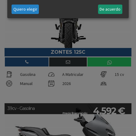
Quiero elegir
De acuerdo
ZONTES 125C
Gasolina
A Matricular
15 cv
Manual
2026
4.592 €
39cv - Gasolina
Precio financiando: