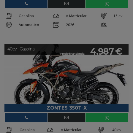
Gasolina
A Matricular
15 cv
Automatico
2026
4.987 €
40cv - Gasolina
Precio financiando:
ZONTES 350T-X
Gasolina
A Matricular
40 cv