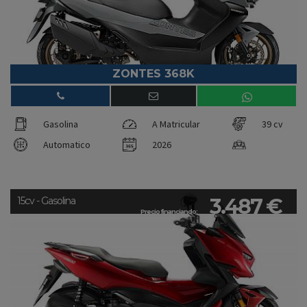
ZONTES 368K
Gasolina
A Matricular
39 cv
Automatico
2026
3.487 €
15cv - Gasolina
Precio financiando: