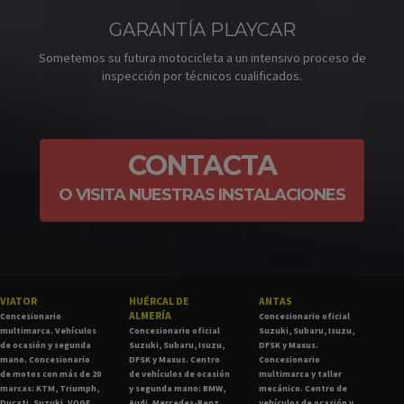
GARANTÍA PLAYCAR
Sometemos su futura motocicleta a un intensivo proceso de
inspección por técnicos cualificados.
CONTACTA
O VISITA NUESTRAS INSTALACIONES
VIATOR
HUÉRCAL DE
ANTAS
ALMERÍA
Concesionario
Concesionario oficial
multimarca. Vehículos
Concesionario oficial
Suzuki, Subaru, Isuzu,
de ocasión y segunda
Suzuki, Subaru, Isuzu,
DFSK y Maxus.
mano. Concesionario
DFSK y Maxus. Centro
Concesionario
de motos con más de 20
de vehículos de ocasión
multimarca y taller
marcas: KTM, Triumph,
y segunda mano: BMW,
mecánico. Centro de
Ducati, Suzuki, VOGE,
Audi, Mercedes-Benz,
vehículos de ocasión y