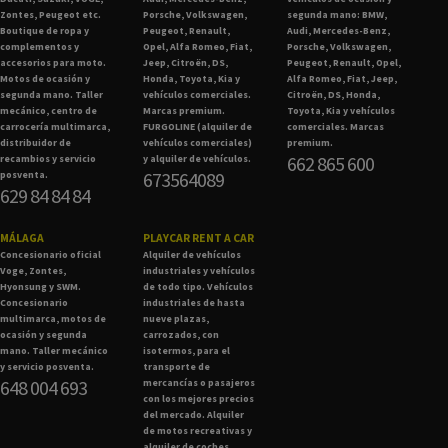
Zontes, Peugeot etc.
Porsche, Volkswagen,
segunda mano: BMW,
Boutique de ropa y
Peugeot, Renault,
Audi, Mercedes-Benz,
complementos y
Opel, Alfa Romeo, Fiat,
Porsche, Volkswagen,
accesorios para moto.
Jeep, Citroën, DS,
Peugeot, Renault, Opel,
Motos de ocasión y
Honda, Toyota, Kia y
Alfa Romeo, Fiat, Jeep,
segunda mano. Taller
vehículos comerciales.
Citroën, DS, Honda,
mecánico, centro de
Marcas premium.
Toyota, Kia y vehículos
carrocería multimarca,
FURGOLINE (alquiler de
comerciales. Marcas
distribuidor de
vehículos comerciales)
premium.
662 865 600
recambios y servicio
y alquiler de vehículos.
673564089
posventa.
629 84 84 84
MÁLAGA
PLAYCAR RENT A CAR
Concesionario oficial
Alquiler de vehículos
Voge, Zontes,
industriales y vehículos
Hyonsung y SWM.
de todo tipo. Vehículos
Concesionario
industriales de hasta
multimarca, motos de
nueve plazas,
ocasión y segunda
carrozados, con
mano. Taller mecánico
isotermos, para el
y servicio posventa.
transporte de
648 004 693
mercancías o pasajeros
con los mejores precios
del mercado. Alquiler
de motos recreativas y
alquiler de coches.