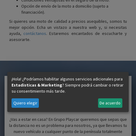
Condiciones ventajosas en el seguro de la moto.
Opción de envío de la moto a domicilio (sujeto a
financiación).
Si quieres una moto de calidad a precios asequibles, somos tu
mejor opción. Echa un vistazo a nuestra web y, si necesitas
ayuda,
contáctanos
. Estaremos encantados de escucharte y
asesorarte.
¡Hola! ¿Podríamos habilitar algunos servicios adicionales para
VAMOS A DONDE
Estadisticas & Marketing
? Siempre podrá cambiar o retirar
su consentimiento más tarde.
ESTÉS
Quiero elegir
De acuerdo
¿Vas a estar en casa? En Grupo Playcar queremos que sepas que
la distancia no es un problema para nosotros, ya que llevamos tu
nuevo vehículo a cualquier punto de la península totalmente