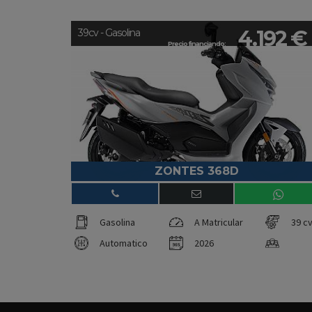
4.192 €
39cv - Gasolina
Precio financiando:
ZONTES 368D
Gasolina
A Matricular
39 c
Automatico
2026