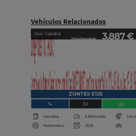
Vehículos Relacionados
3.887 €
14cv - Gasolina
Precio financiando:
ZONTES E125
Gasolina
A Matricular
14 c
Automatico
2026