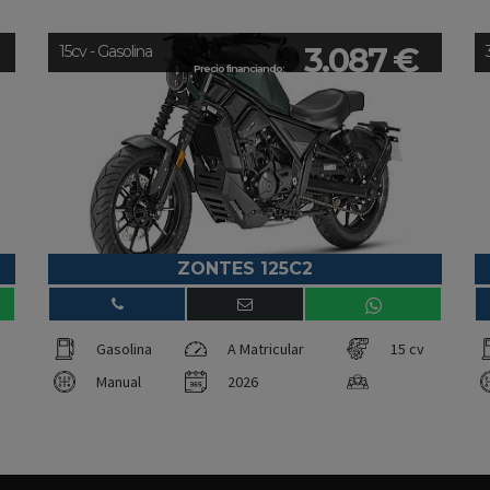
3.087 €
15cv - Gasolina
Precio financiando:
ZONTES 125C2
v
Gasolina
A Matricular
15 cv
Manual
2026