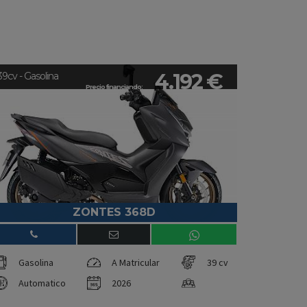
4.192 €
39cv - Gasolina
Precio financiando:
ZONTES 368D
Gasolina
A Matricular
39 cv
Automatico
2026