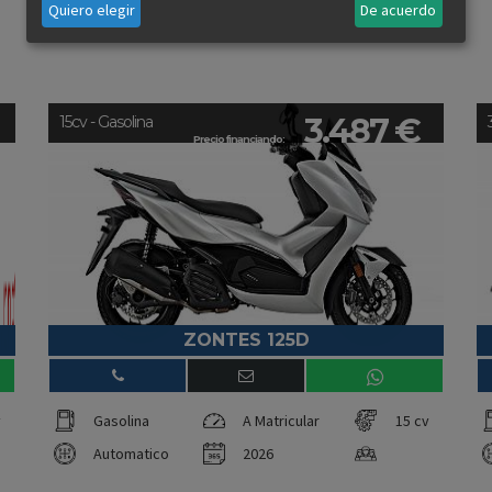
Quiero elegir
De acuerdo
3.487 €
15cv - Gasolina
Precio financiando:
ZONTES 125D
v
Gasolina
A Matricular
15 cv
Automatico
2026