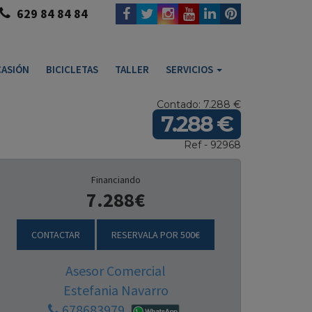
629 84 84 84
ASIÓN
BICICLETAS
TALLER
SERVICIOS
Contado: 7.288 €
7.288 €
Ref - 92968
Financiando
7.288€
CONTACTAR
RESERVALA POR 500€
Asesor Comercial
Estefania Navarro
678683979