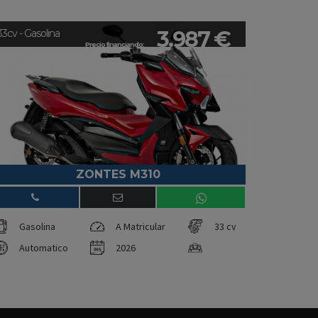
3.987 €
33cv - Gasolina
Precio financiando:
ZONTES M310
Gasolina
A Matricular
33 cv
Automatico
2026